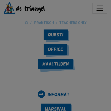
PRAKTISCH
TEACHERS ONLY
Questi
Office
Maaltijden
Informat
Marsival