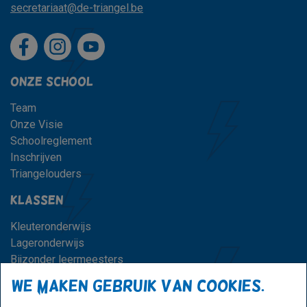
secretariaat@de-triangel.be
Onze school
Team
Onze Visie
Schoolreglement
Inschrijven
Triangelouders
Klassen
Kleuteronderwijs
Lageronderwijs
Bijzonder leermeesters
We maken gebruik van cookies.
Praktisch