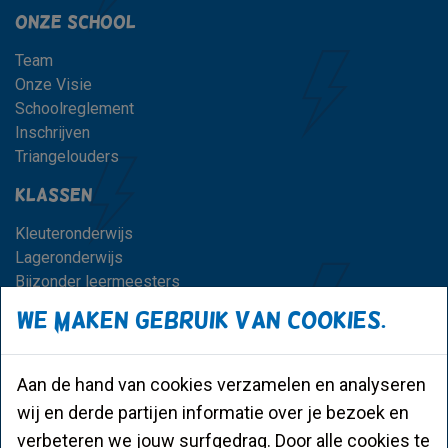
Onze school
Team
Onze Visie
Schoolreglement
Inschrijven
Triangelouders
Klassen
Kleuteronderwijs
Lageronderwijs
Bijzonder leermeesters
We maken gebruik van cookies.
Praktisch
Schooluren
Opvang voor en na school
Aan de hand van cookies verzamelen en analyseren
Vakanties en vrije dagen
wij en derde partijen informatie over je bezoek en
CLB en scholenkiezer
verbeteren we jouw surfgedrag. Door alle cookies te