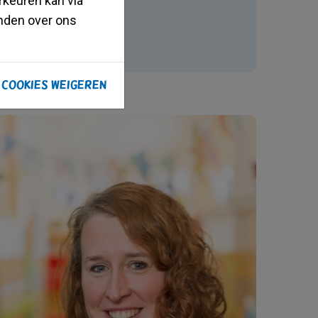
rkeuren kan via
inden over ons
 cookies weigeren