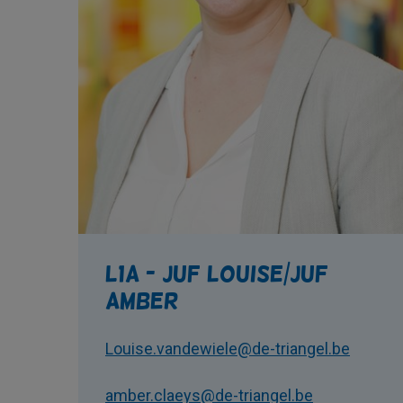
L1A - juf Louise/juf
Amber
Louise.vandewiele@de-triangel.be
amber.claeys@de-triangel.be