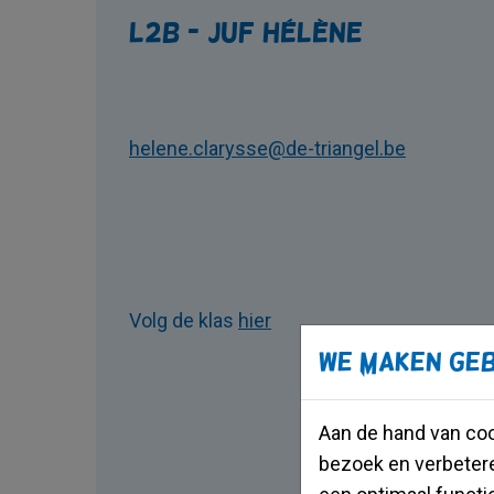
L2B - juf Hélène
helene.clarysse@de-triangel.be
Volg de klas
hier
We maken geb
Aan de hand van coo
bezoek en verbetere