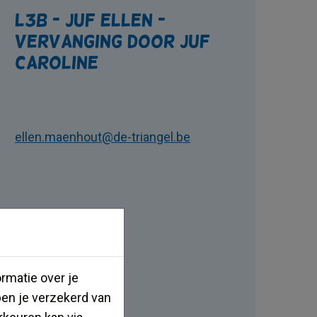
L3B - juf Ellen -
vervanging door juf
Caroline
ellen.maenhout@de-triangel.be
Volg de klas
hier
rmatie over je
ben je verzekerd van