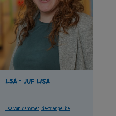
L5A - Juf Lisa
lisa.van.damme@de-triangel.be