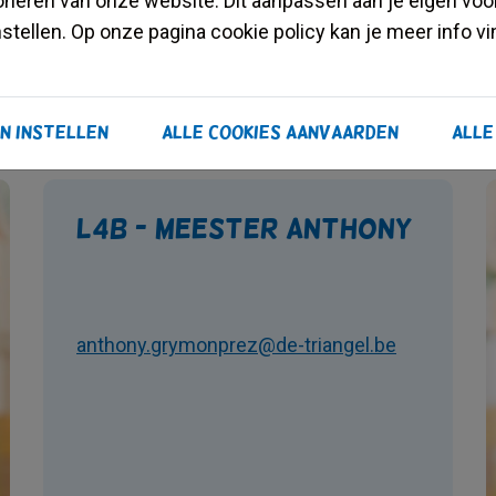
oneren van onze website. Dit aanpassen aan je eigen voo
stellen. Op onze pagina cookie policy kan je meer info v
n instellen
Alle
L4B - meester Anthony
anthony.grymonprez@de-triangel.be