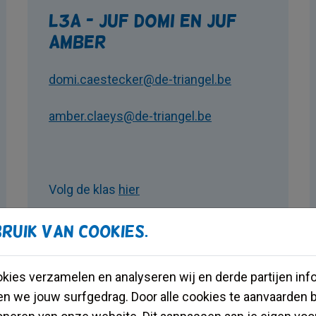
L3A - juf Domi en juf
Amber
domi.caestecker@de-triangel.be
amber.claeys@de-triangel.be
Volg de klas
hier
ruik van cookies.
kies verzamelen en analyseren wij en derde partijen info
n we jouw surfgedrag. Door alle cookies te aanvaarden 