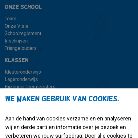
Onze school
Team
Onze Visie
Schoolreglement
Inschrijven
Triangelouders
Klassen
Kleuteronderwijs
Lageronderwijs
Bijzonder leermeesters
We maken gebruik van cookies.
Praktisch
Schooluren
Opvang voor en na school
Aan de hand van cookies verzamelen en analyseren
Vakanties en vrije dagen
wij en derde partijen informatie over je bezoek en
CLB en scholenkiezer
verbeteren we jouw surfgedrag. Door alle cookies te